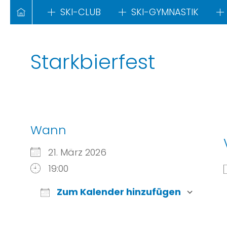
Skip
SKI-CLUB
SKI-GYMNASTIK
to
content
Starkbierfest
Wann
21. März 2026
19:00
Zum Kalender hinzufügen
ICS herunterladen
Go