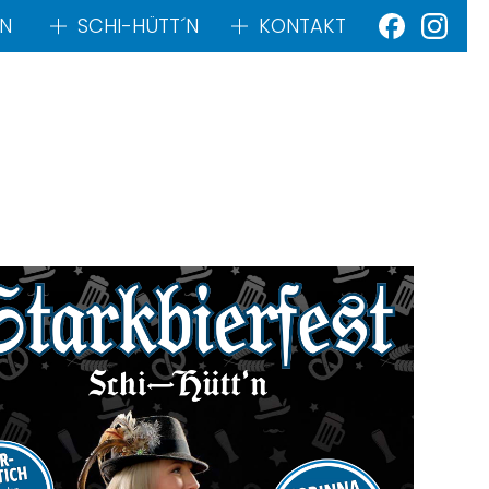
N
SCHI-HÜTT´N
KONTAKT
Office 365